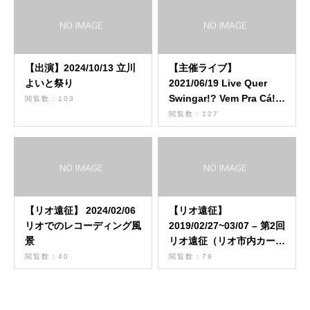
【出演】2024/10/13 立川
【主催ライブ】
よいと祭り
2021/06/19 Live Quer
Swingar!? Vem Pra Cá!!!
閲覧数：103
Vol.3
閲覧数：127
【リオ遠征】 2024/02/06
【リオ遠征】
リオでのレコーディング風
2019/02/27~03/07 – 第2回
景
リオ遠征（リオ市内カーニ
バル出演）
閲覧数：40
閲覧数：78