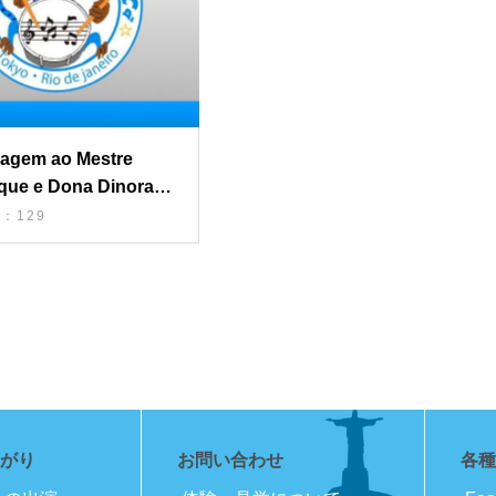
agem ao Mestre
que e Dona Dinorah
Swingar Vem Pra Cá
：129
がり
お問い合わせ
各種