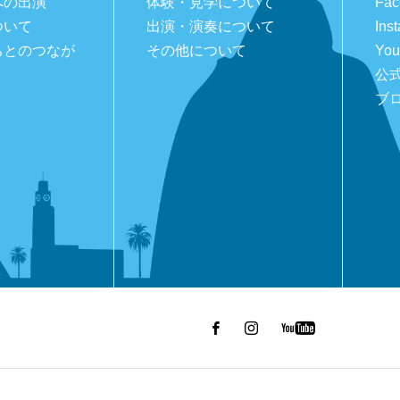
への出演
体験・見学について
Fac
ついて
出演・演奏について
Ins
ちとのつなが
その他について
You
公式
ブ