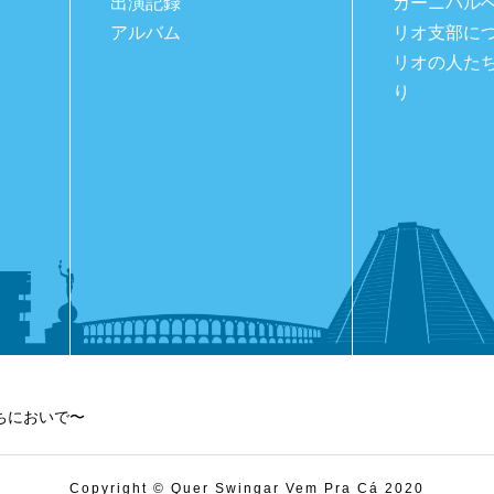
出演記録
カーニバル
アルバム
リオ支部に
リオの人た
り
ちにおいで〜
Copyright © Quer Swingar Vem Pra Cá 2020