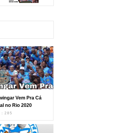
wingar Vem Pra Cá
al no Rio 2020
：285