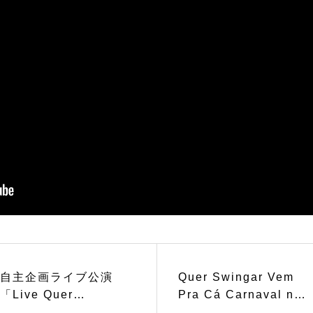
自主企画ライブ公演
Quer Swingar Vem
「Live Quer
Pra Cá Carnaval no
Swingar!? Vem Pra
Rio 2025