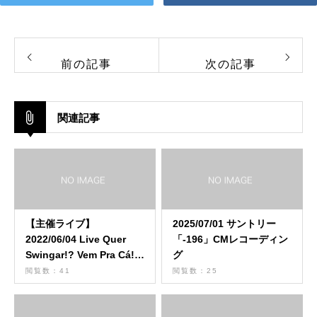
前の記事
次の記事
関連記事
【主催ライブ】
2025/07/01 サントリー
2022/06/04 Live Quer
「-196」CMレコーディン
Swingar!? Vem Pra Cá!!!
グ
Vol.4
閲覧数：41
閲覧数：25