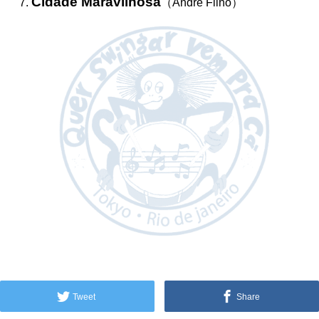
Cidade Maravilhosa
（André Filho）
Tweet
Share