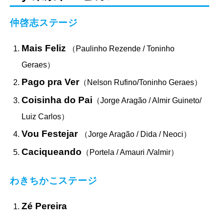
仲啓志ステージ
Mais Feliz
（Paulinho Rezende / Toninho
Geraes）
Pago pra Ver
（Nelson Rufino/Toninho Geraes）
Coisinha do Pai
（Jorge Aragão / Almir Guineto/
Luiz Carlos）
Vou Festejar
（Jorge Aragão / Dida / Neoci）
Caciqueando
（Portela / Amauri /Valmir）
わきちかこステージ
Zé Pereira