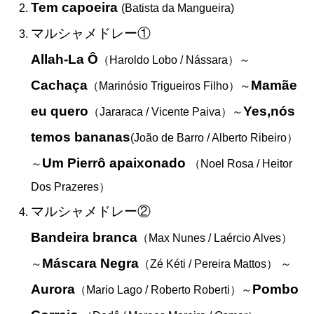
Tem capoeira
(Batista da Mangueira)
マルシャメドレー①
Allah-La Ô
（Haroldo Lobo / Nássara）
～
Cachaça
Mamãe
（Marinósio Trigueiros Filho）
～
eu quero
Yes,nós
（Jararaca / Vicente Paiva）
～
temos bananas
(João de Barro / Alberto Ribeiro）
Um Pierrô apaixonado
～
（Noel Rosa / Heitor
Dos Prazeres）
マルシャメドレー②
Bandeira branca
（Max Nunes / Laércio Alves）
Máscara Negra
～
（Zé Kéti / Pereira Mattos）
～
Aurora
Pombo
（Mario Lago / Roberto Roberti）
～