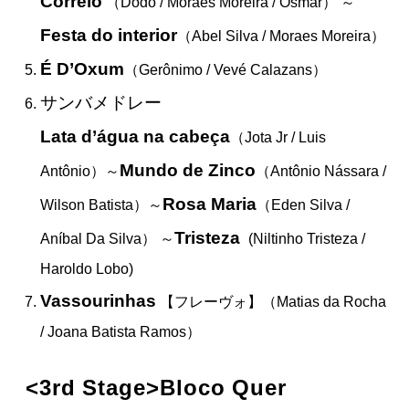
Correio
（Dodô / Moraes Moreira / Osmar） ～
Festa do interior
（Abel Silva / Moraes Moreira）
É D’Oxum
（Gerônimo / Vevé Calazans）
サンバメドレー
Lata d’água na cabeça
（Jota Jr / Luis
Mundo de Zinco
Antônio）
～
（Antônio Nássara /
Rosa Maria
Wilson Batista）～
（Eden Silva /
Tristeza
Aníbal Da Silva）
～
(Niltinho Tristeza /
Haroldo Lobo)
Vassourinhas
【
フレーヴォ】
（Matias da Rocha
/ Joana Batista Ramos）
<3rd Stage>
Bloco Quer