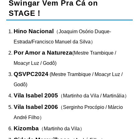
Swingar Vem Pra Cá on
STAGE！
Hino Nacional
（Joaquim Osório Duque-
Estrada/Francisco Manuel da Silva）
Por Amor a Natureza
(Mestre Trambique /
Moacyr Luz / Godô)
QSVPC2024
(Mestre Trambique / Moacyr Luz /
Godô
)
Vila Isabel 2005
（Martinho da Vila / Martinália）
Vila Isabel 2006
（Serginho Procópio / Márcio
André Filho）
Kizomba
（Martinho da Vila）