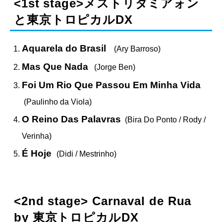
<1st stage>
メストリダミアォン
と東京トロピカルDX
Aquarela do Brasil
(Ary Barroso)
Mas Que Nada
(Jorge Ben)
Foi Um Rio Que Passou Em Minha Vida
(Paulinho da Viola)
O Reino Das Palavras
(Bira Do Ponto / Rody /
Verinha)
É Hoje
(Didi / Mestrinho)
<2nd stage>
Carnaval de Rua
by 東京トロピカルDX