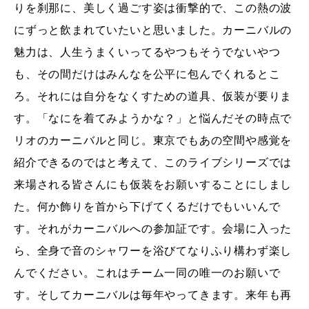
りを刹那
に、美しく過ごす姿は衝撃的で、この熱の波
にずっと飲まれていた
いと思いました。カーニバルの
魅力は、人生うまくいってるやつも
そうでないやつ
も、その間だけはみんなを公平に包んでくれるとこ
ろ。それには自分をなくすための道具、仮装が要りま
す。「なにを
着てみようかな？」と悩んだその時点で
リオのカーニバルと同じ。
東京でもあの空間や感覚を
紹介できるのではと考えて、このライブシリーズでは
来
場される皆さんにも仮装をお願いすることにしまし
た。何か飾
りを首から下げてくるだけでもいいんで
す。それがカーニバルへの
参加証です。会場に入った
ら、全身で音のシャワーを浴び
てなりふり構わず楽し
んでください。これはチーム一同の唯一のお
願いで
す。そしてカーニバルは毎年やってきます。
来年も再