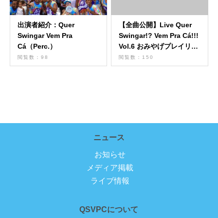
出演者紹介：Quer
【全曲公開】Live Quer
Swingar Vem Pra
Swingar!? Vem Pra Cá!!!
Cá（Perc.）
Vol.6 おみやげプレイリス
ト
閲覧数：98
閲覧数：150
ニュース
お知らせ
メディア掲載
ライブ情報
QSVPCについて