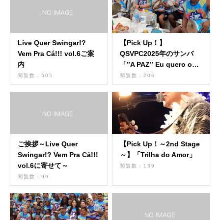
Live Quer Swingar!?
【Pick Up！】
Vem Pra Cá!!! vol.6ご案
QSVPC2025年のサンバ
内
「”A PAZ” Eu quero o
mundo melhor！」
閲覧数：505
閲覧数：206
ご挨拶～Live Quer
【Pick Up！～2nd Stage
Swingar!? Vem Pra Cá!!!
～】「Trilha do Amor」
vol.6に寄せて～
閲覧数：139
閲覧数：99