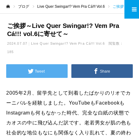
ブログ
Live Quer Swingar!? Vem Pra Cá!!! Vol.6
ご挨拶～Live Quer Swingar!? Vem Pra Cá!!! vol.6に寄せて～
ホーム
ご挨拶～Live Quer Swingar!? Vem Pra
Cá!!! vol.6に寄せて～
2024.07.07
Live Quer Swingar!? Vem Pra Cá!!! Vol.6
閲覧数：
185
Tweet
Share
2005年2月、留学先として到着したばかりのリオでカ
ーニバル
を経験しました。YouTubeもFacebookも
Insta
gramも何もなかった時代、
完全な白紙の状態で
カオスの中に飛び込んだ訳です。老若男女が肌
の色も
社会的な地位もなにも関係なく入り乱れて、夏の終わ