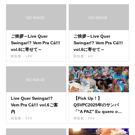
ご挨拶～Live Quer
ご挨拶～Live Quer
Swingar!? Vem Pra Cá!!!
Swingar!? Vem Pra Cá!!!
vol.6に寄せて～
vol.6に寄せて～
閲覧数：186
閲覧数：99
Live Quer Swingar!?
【Pick Up！】
Vem Pra Cá!!! vol.6ご案
QSVPC2025年のサンバ
内
「”A PAZ” Eu quero o
mundo melhor！」
閲覧数：505
閲覧数：206