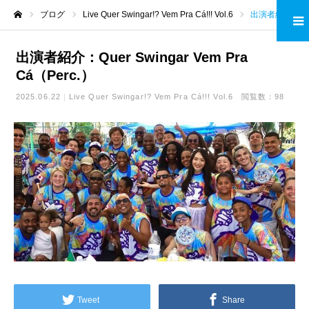
ブログ
Live Quer Swingar!? Vem Pra Cá!!! Vol.6
出演者紹介：Quer Swingar Vem Pra Cá（Perc.）
ホーム
出演者紹介：Quer Swingar Vem Pra
Cá（Perc.）
2025.06.22
Live Quer Swingar!? Vem Pra Cá!!! Vol.6
閲覧数：98
Tweet
Share