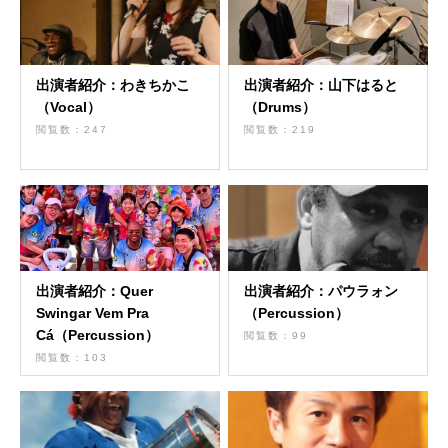
出演者紹介：わきちかこ
出演者紹介：山下はると
（Vocal）
（Drums）
閲覧数：247
閲覧数：219
出演者紹介：Quer
出演者紹介：パウラォン
Swingar Vem Pra
（Percussion）
Cá（Percussion）
閲覧数：99
閲覧数：103