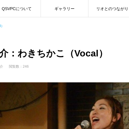
QSVPCについて
ギャラリー
リオとのつながり
l）
介：わきちかこ（Vocal）
介
閲覧数：246