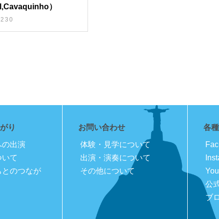
l,Cavaquinho）
230
がり
お問い合わせ
各種
への出演
体験・見学について
Fac
ついて
出演・演奏について
Ins
ちとのつなが
その他について
You
公式
ブ