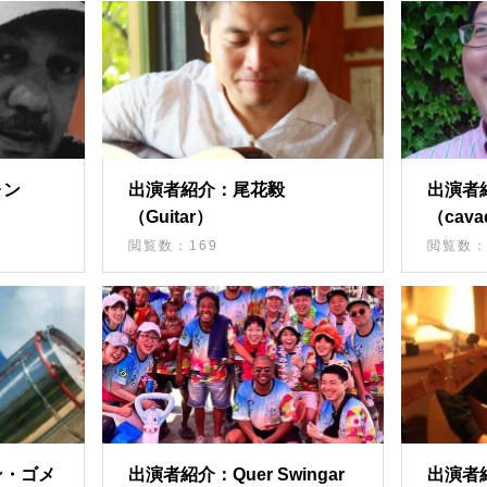
ォン
出演者紹介：尾花毅
出演者
（Guitar）
（cava
閲覧数：169
閲覧数：
ン・ゴメ
出演者紹介：Quer Swingar
出演者