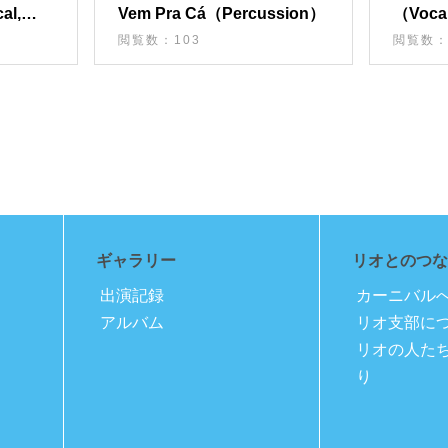
l,
Vem Pra Cá（Percussion）
（Voca
閲覧数：103
閲覧数：
ギャラリー
リオとのつな
出演記録
カーニバル
アルバム
リオ支部に
リオの人た
り