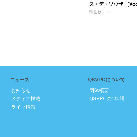
ス・デ・ソウザ （Voca
Percussion）
閲覧数：171
ニュース
QSVPCについて
お知らせ
団体概要
メディア掲載
QSVPCの1年間
ライブ情報