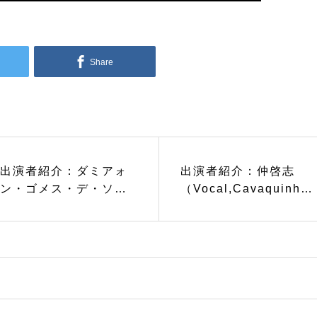
Share
出演者紹介：ダミアォ
出演者紹介：仲啓志
ン・ゴメス・デ・ソウ
（Vocal,Cavaquinho
ザ （Vocal,
）
Percussion）