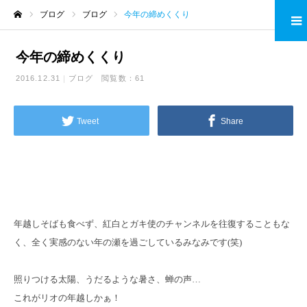
ブログ
ブログ
今年の締めくくり
ホーム
今年の締めくくり
2016.12.31
ブログ
閲覧数：61
Tweet
Share
年越しそばも食べず、紅白とガキ使のチャンネルを往復することもな
く、全く実感のない年の瀬を過ごしているみなみです(笑)
照りつける太陽、うだるような暑さ、蝉の声…
これがリオの年越しかぁ！