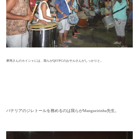
摩周さんのカイシャには、我らがQSVPCのおサルさんがしっかりと。
バテリアのジレトールを務めるのは我らがMangueirinha先生。