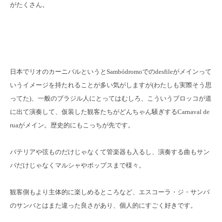
がたくさん。
日本でリオのカーニバルというとSambódromoでのdesfileがメインって
いうイメージを持たれることが多い気がしますが(わたしも実際そう思
ってた)、一般のブラジル人にとってはむしろ、こういうブロッコが道
に出て演奏して、仮装した観客たちがどんちゃん騒ぎするCarnaval de
ruaがメイン。歴史的にもこっちが先です。
バテリアや弦ものだけじゃなくて管楽器も入るし、演奏する曲もサン
バだけじゃなくマルシャやポップスまで様々。
観客側もより主体的に楽しめるところなど、エスコーラ・ジ・サンバ
のサンバとはまた違った良さがあり、個人的にすごく好きです。