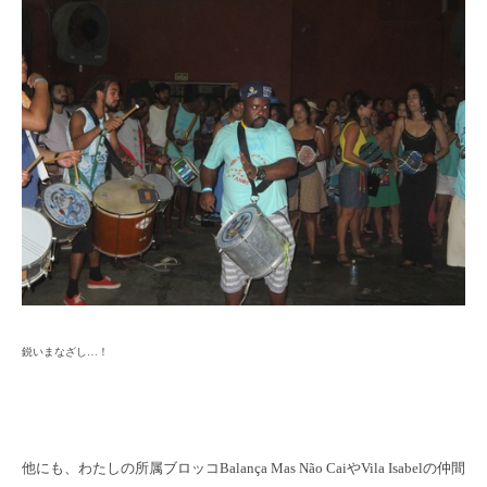
鋭いまなざし…！
他にも、わたしの所属ブロッコBalança Mas Não CaiやVila Isabelの仲間