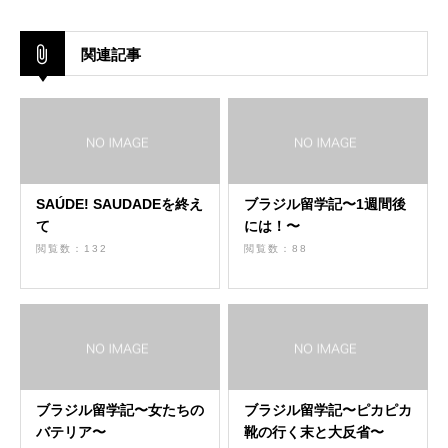
関連記事
SAÚDE! SAUDADEを終え
ブラジル留学記〜1週間後
て
には！〜
閲覧数：132
閲覧数：88
ブラジル留学記〜女たちの
ブラジル留学記〜ピカピカ
バテリア〜
靴の行く末と大反省〜