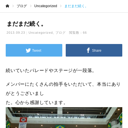
ブログ
Uncategorized
まだまだ続く。
ホーム
まだまだ続く。
2013.09.23
Uncategorized
ブログ
閲覧数：66
Tweet
Share
続いていたパレードやステージが一段落。
メンバーにたくさんの拍手をいただいて、本当にあり
がとうございまし
た。心から感謝しています。