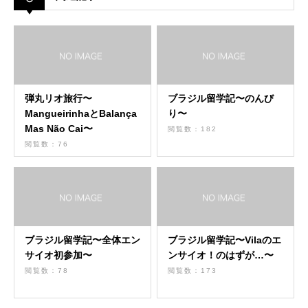
弾丸リオ旅行〜
ブラジル留学記〜のんび
MangueirinhaとBalança
り〜
Mas Não Cai〜
閲覧数：182
閲覧数：76
ブラジル留学記〜全体エン
ブラジル留学記〜Vilaのエ
サイオ初参加〜
ンサイオ！のはずが…〜
閲覧数：78
閲覧数：173