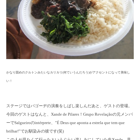
かなり固めのクルトンみたいなカリカリ(何ていうんだろう)がアクセントになって美味し
い！
ステージではパゴーヂの演奏をしばし楽しんだあと、ゲストの登場。
今回のゲストはなんと、Xande de Pilares！Grupo Revelaçãoの元メンバ
ーでSalgueiroのintérprete、”É Deus que aponta a estrela que tem que
brilhar!”でお馴染みの彼です(笑)
この人が見たくて行ったというぐらい楽しみにしていた生Xande。見