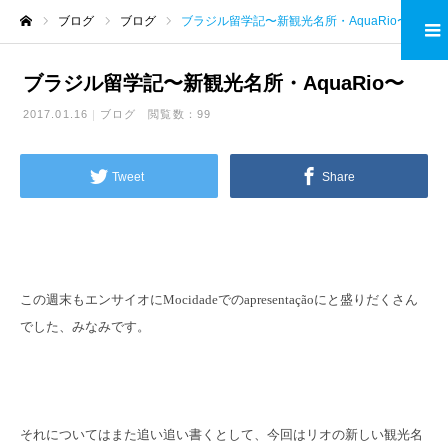
ブログ
ブログ
ブラジル留学記〜新観光名所・AquaRio〜
ホーム
ブラジル留学記〜新観光名所・AquaRio〜
2017.01.16
ブログ
閲覧数：99
Tweet
Share
この週末もエンサイオにMocidadeでのapresentaçãoにと盛りだくさん
でした、みなみです。
それについてはまた追い追い書くとして、今回はリオの新しい観光名