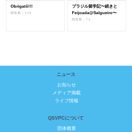
Obrigatô!!!
ブラジル留学記〜続きと
Feijoada@Salgueiro〜
閲覧数：136
閲覧数：73
ニュース
お知らせ
メディア掲載
ライブ情報
QSVPCについて
団体概要