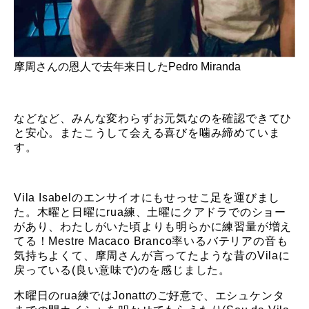
摩周さんの恩人で去年来日した
Pedro Miranda
などなど、みんな変わらずお元気なのを確認できてひ
と安心。またこうして会える喜びを噛み締めていま
す。
Vila Isabelのエンサイオにもせっせこ足を運びまし
た。木曜と日曜にrua練、土曜にクアドラでのショー
があり、わたしがいた頃よりも明らかに練習量が増え
てる！Mestre Macaco Branco率いるバテリアの音も
気持ちよくて、摩周さんが言ってたような昔のVilaに
戻っている(良い意味で)のを感じました。
木曜日のrua練ではJonattのご好意で、エシュケンタ