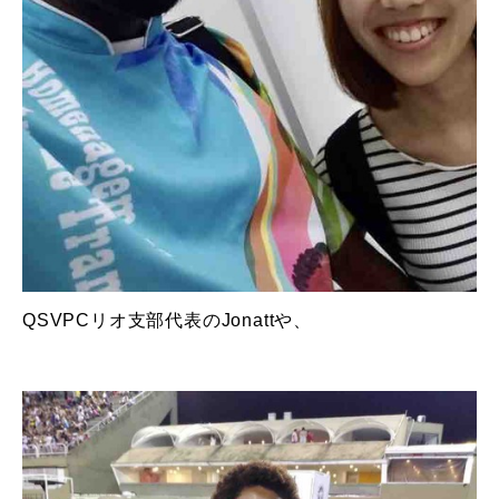
QSVPCリオ支部代表のJonattや、