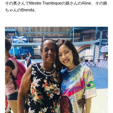
その奥さんで
Mestre Trambique
の娘さんの
Aline
、その娘
ちゃんの
Brenda
、