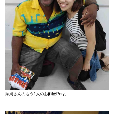
摩周さんのもう
1
人のお師匠
Pery
、