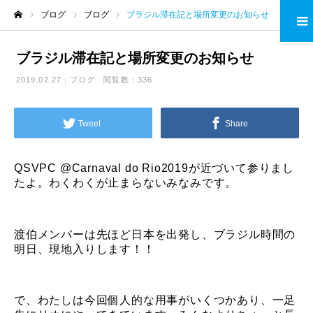
ブログ
ブログ
ブラジル滞在記と場所変更のお知らせ
ホーム
ブラジル滞在記と場所変更のお知らせ
2019.02.27
ブログ
閲覧数：336
Tweet
Share
QSVPC @Carnaval do Rio2019
が近づいて参りまし
たよ。わくわくが止まらないみなみです。
渡伯メンバーは先ほど日本を出発し、ブラジル時間の
明日、現地入りします！！
で、わたしは今回個人的な用事がいくつかあり、一足