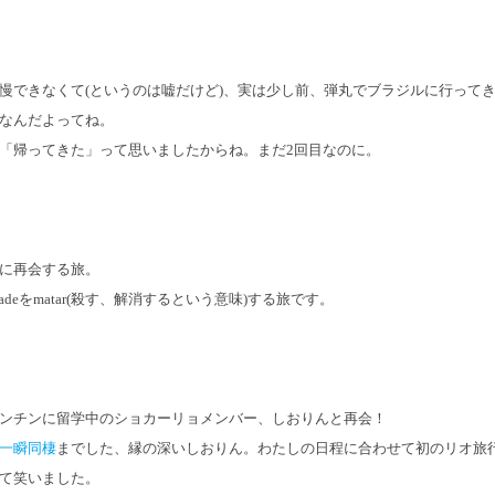
慢できなくて(というのは嘘だけど)、実は少し前、弾丸でブラジルに行って
なんだよってね。
「帰ってきた」って思いましたからね。まだ2回目なのに。
に再会する旅。
adeをmatar(殺す、解消するという意味)する旅です。
ンチンに留学中のショカーリョメンバー、しおりんと再会！
一瞬同棲
までした、縁の深いしおりん。わたしの日程に合わせて初のリオ旅
て笑いました。