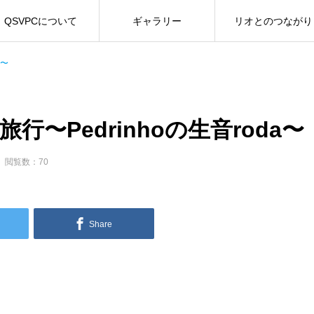
QSVPCについて
ギャラリー
リオとのつながり
a〜
行〜Pedrinhoの生音roda〜
閲覧数：70
Share