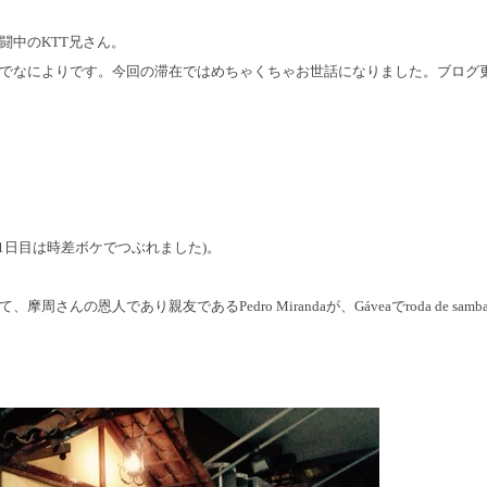
闘中のKTT兄さん。
でなによりです。今回の滞在ではめちゃくちゃお世話になりました。ブログ
(1日目は時差ボケでつぶれました)。
周さんの恩人であり親友であるPedro Mirandaが、Gáveaでroda de sa