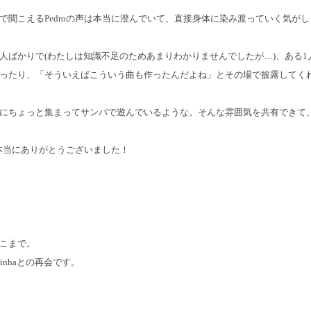
で聞こえるPedroの声は本当に澄んでいて、直接身体に染み渡っていく気が
人ばかりで(わたしは知識不足のためあまりわかりませんでしたが…)、ある1
ったり、「そういえばこういう曲も作ったんだよね」とその場で披露してく
にちょっと集まってサンバで遊んでいるような。そんな雰囲気を共有できて
、本当にありがとうございました！
こまで。
rinhaとの再会です。