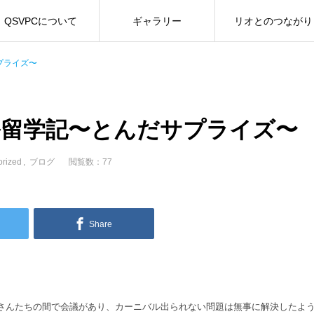
QSVPCについて
ギャラリー
リオとのつながり
プライズ〜
留学記〜とんだサプライズ〜
orized
ブログ
閲覧数：77
Share
偉いさんたちの間で会議があり、カーニバル出られない問題は無事に解決したよ