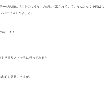
テージの前にリストのようなものが貼り出されていて。なんとなく予想はしつつ、
するメンバーリストだよ、と。
のか…！！
、恐るおそるリストを見に行ってみると…
んの名前を発見。さすが。