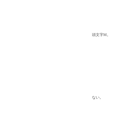
頭文字M。
ない。