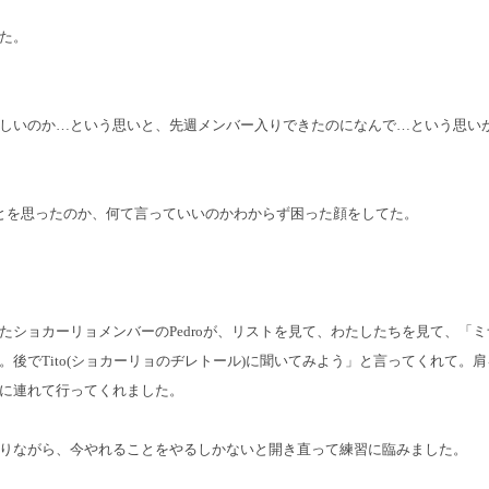
た。
しいのか…という思いと、
先週メンバー入りできたのになんで…という思い
うなことを思ったのか、何て言っていいのかわからず困った顔をしてた。
たショカーリョメンバーのPedroが、リストを見て、わたしたちを見て、「
。後でTito(ショカーリョのヂレトール)に聞いてみよう」と言ってくれて。
に連れて行ってくれました。
りながら、今やれることをやるしかないと開き直って練習に臨みました。